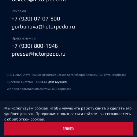
Реклама
+7 (920) 07-07-800
gorbunova@hctorpedo.ru
Пресс-служба
+7 (930) 800-1946
pressa@hctorpedo.ru
2003-2026 Автономная некоммерческая организация «Хоккейный клуб «Торпедо»
Билетная система —
ООО «Яндекс Музыка»
Условия пользования сайтами ХК «Торпедо»
Мы используем cookies, чтобы улучшить работу сайта и сделать его
Политика обработки персональных данных
удобнее для вас. Продолжая пользоваться сайтом, вы соглашаетесь
с обработкой cookies.
Пользовательское соглашение
ПРИНЯТЬ
Охрана труда