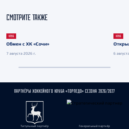
СМОТРИТЕ ТАКЖЕ
КЛУБ
КЛУБ
Обмен с ХК «Сочи»
Откры
7 августа 2026 г.
6 августа
ПАРТНЁРЫ ХОККЕЙНОГО КЛУБА «ТОРПЕДО» СЕЗОНА 2026/2027
Титульный партнёр
Генеральный партнёр