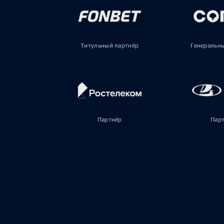
Титульный партнёр
Генеральн
Партнёр
Пар