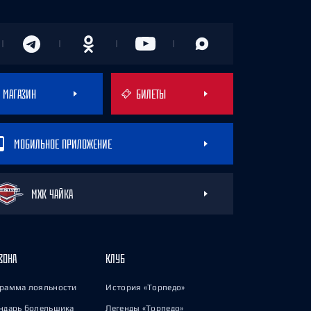
МАГАЗИН
БИЛЕТЫ
МОБИЛЬНОЕ ПРИЛОЖЕНИЕ
МХК ЧАЙКА
ЗОНА
КЛУБ
рамма лояльности
История «Торпедо»
ндарь болельщика
Легенды «Торпедо»