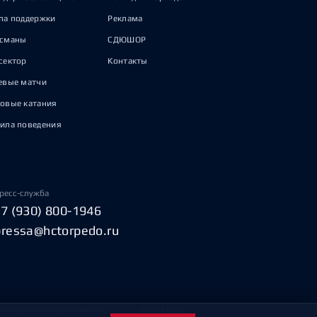
па поддержки
Реклама
исманы
СДЮШОР
сектор
Контакты
евые матчи
овые катания
ила поведения
ресс-служба
+7 (930) 800-1946
pressa@hctorpedo.ru
Пользовательское соглашение
Охрана труда