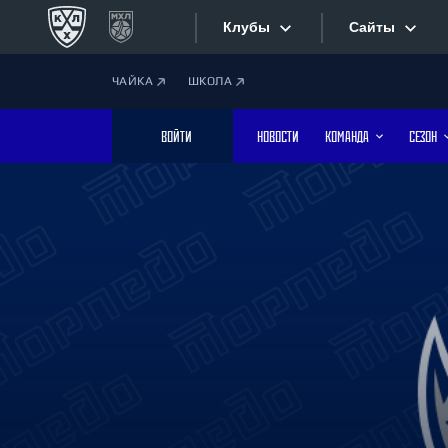
Клубы
Сайты
ЧАЙКА
ШКОЛА
Конференция «Запад»
Сайты
ВОЙТИ
НОВОСТИ
КОМАНДА
СЕЗОН
Дивизион Боброва
Лада
Видеотран
СКА
Хайлайты
Спартак
Торпедо
Текстовые
ХК Сочи
Интернет-
Дивизион Тарасова
Фотобанк
Динамо Мн
Динамо М
Приложе