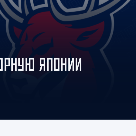
Амур
Барыс
Салават Юлаев
Сибирь
БОРНУЮ ЯПОНИИ