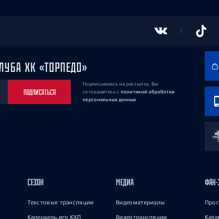
ЛУБА ХК «ТОРПЕДО»
Подписываясь на рассылку, Вы
ПОДПИСАТЬСЯ
соглашаетесь
с
политикой обработки
персональных данных
СЕЗОН
МЕДИА
ФАН-
Текстовые трансляции
Видеоматериалы
Прог
Календарь игр КХЛ
Видеотрансляции
Кале