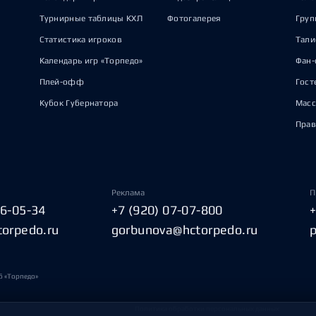
Турнирные таблицы КХЛ
Фотогалерея
Груп
Статистика игроков
Тал
Календарь игр «Торпедо»
Фан-
Плей-офф
Гост
Кубок Губернатора
Масс
Прав
Реклама
П
06-05-34
+7 (920) 07-07-800
torpedo.ru
gorbunova@hctorpedo.ru
б «Торпедо»
Политика обработки персональных данных