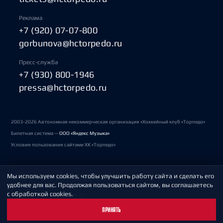
Реклама
+7 (920) 07-07-800
gorbunova@hctorpedo.ru
Пресс-служба
+7 (930) 800-1946
pressa@hctorpedo.ru
2003-2026 Автономная некоммерческая организация «Хоккейный клуб «Торпедо»
Билетная система —
ООО «Яндекс Музыка»
Условия пользования сайтами ХК «Торпедо»
Мы используем cookies, чтобы улучшить работу сайта и сделать его
Политика обработки персональных данных
удобнее для вас. Продолжая пользоваться сайтом, вы соглашаетесь
с обработкой cookies.
Пользовательское соглашение
ПРИНЯТЬ
Охрана труда