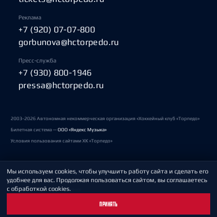
Реклама
+7 (920) 07-07-800
gorbunova@hctorpedo.ru
Пресс-служба
+7 (930) 800-1946
pressa@hctorpedo.ru
2003-2026 Автономная некоммерческая организация «Хоккейный клуб «Торпедо»
Билетная система —
ООО «Яндекс Музыка»
Условия пользования сайтами ХК «Торпедо»
Мы используем cookies, чтобы улучшить работу сайта и сделать его
Политика обработки персональных данных
удобнее для вас. Продолжая пользоваться сайтом, вы соглашаетесь
с обработкой cookies.
Пользовательское соглашение
ПРИНЯТЬ
Охрана труда