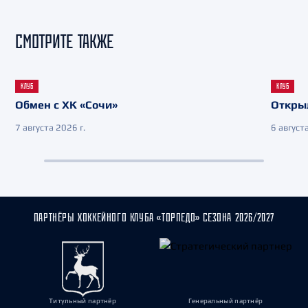
СМОТРИТЕ ТАКЖЕ
КЛУБ
КЛУБ
Обмен с ХК «Сочи»
Откры
7 августа 2026 г.
6 августа
ПАРТНЁРЫ ХОККЕЙНОГО КЛУБА «ТОРПЕДО» СЕЗОНА 2026/2027
Титульный партнёр
Генеральный партнёр