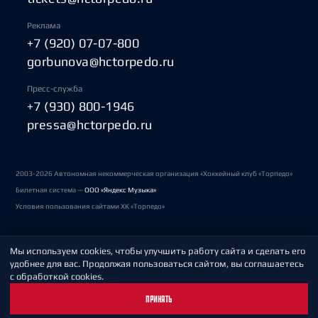
Реклама
+7 (920) 07-07-800
gorbunova@hctorpedo.ru
Пресс-служба
+7 (930) 800-1946
pressa@hctorpedo.ru
2003-2026 Автономная некоммерческая организация «Хоккейный клуб «Торпедо»
Билетная система —
ООО «Яндекс Музыка»
Условия пользования сайтами ХК «Торпедо»
Мы используем cookies, чтобы улучшить работу сайта и сделать его
Политика обработки персональных данных
удобнее для вас. Продолжая пользоваться сайтом, вы соглашаетесь
с обработкой cookies.
Пользовательское соглашение
ПРИНЯТЬ
Охрана труда