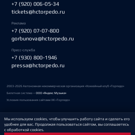
+7 (920) 006-05-34
tickets@hctorpedo.ru
Реклама
+7 (920) 07-07-800
gorbunova@hctorpedo.ru
Пресс-служба
+7 (930) 800-1946
pressa@hctorpedo.ru
2003-2026 Автономная некоммерческая организация «Хоккейный клуб «Торпедо»
Билетная система —
ООО «Яндекс Музыка»
Условия пользования сайтами ХК «Торпедо»
Мы используем cookies, чтобы улучшить работу сайта и сделать его
Политика обработки персональных данных
удобнее для вас. Продолжая пользоваться сайтом, вы соглашаетесь
с обработкой cookies.
Пользовательское соглашение