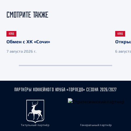
СМОТРИТЕ ТАКЖЕ
КЛУБ
КЛУБ
Обмен с ХК «Сочи»
Откры
7 августа 2026 г.
6 августа
ПАРТНЁРЫ ХОККЕЙНОГО КЛУБА «ТОРПЕДО» СЕЗОНА 2026/2027
Титульный партнёр
Генеральный партнёр