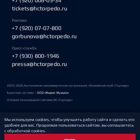
+7 (920) 006-05-34
tickets@hctorpedo.ru
Реклама
+7 (920) 07-07-800
gorbunova@hctorpedo.ru
Пресс-служба
+7 (930) 800-1946
pressa@hctorpedo.ru
2003-2026 Автономная некоммерческая организация «Хоккейный клуб «Торпедо»
Билетная система —
ООО «Яндекс Музыка»
Условия пользования сайтами ХК «Торпедо»
Мы используем cookies, чтобы улучшить работу сайта и сделать его
Политика обработки персональных данных
удобнее для вас. Продолжая пользоваться сайтом, вы соглашаетесь
с обработкой cookies.
Пользовательское соглашение