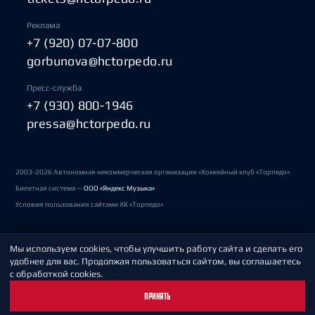
Реклама
+7 (920) 07-07-800
gorbunova@hctorpedo.ru
Пресс-служба
+7 (930) 800-1946
pressa@hctorpedo.ru
2003-2026 Автономная некоммерческая организация «Хоккейный клуб «Торпедо»
Билетная система —
ООО «Яндекс Музыка»
Условия пользования сайтами ХК «Торпедо»
Мы используем cookies, чтобы улучшить работу сайта и сделать его
Политика обработки персональных данных
удобнее для вас. Продолжая пользоваться сайтом, вы соглашаетесь
с обработкой cookies.
Пользовательское соглашение
ПРИНЯТЬ
Охрана труда