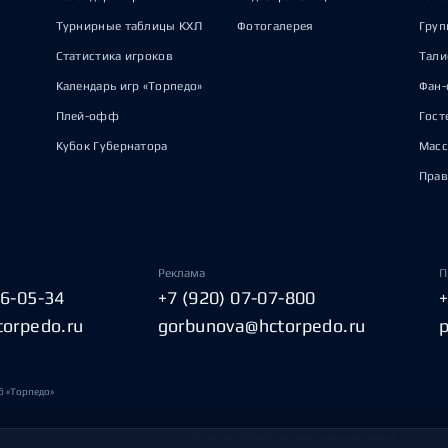
Турнирные таблицы КХЛ
Фотогалерея
Груп
Статистика игроков
Тал
Календарь игр «Торпедо»
Фан-
Плей-офф
Гост
Кубок Губернатора
Масс
Прав
Реклама
П
06-05-34
+7 (920) 07-07-800
torpedo.ru
gorbunova@hctorpedo.ru
б «Торпедо»
Политика обработки персональных данных