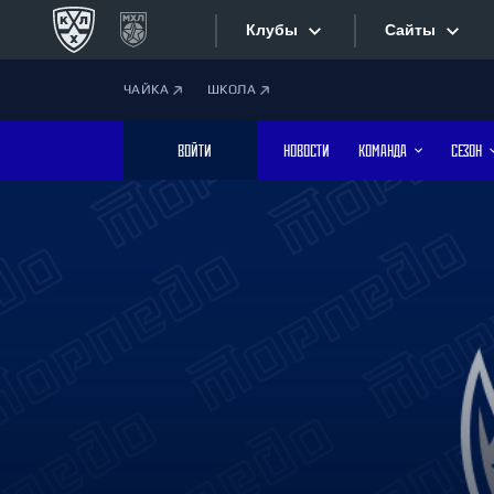
Клубы
Сайты
ЧАЙКА
ШКОЛА
Конференция «Запад»
Сайты
ВОЙТИ
НОВОСТИ
КОМАНДА
СЕЗОН
Дивизион Боброва
Лада
Видеотран
СКА
Хайлайты
Спартак
Торпедо
Текстовые
ХК Сочи
Интернет-
Дивизион Тарасова
Фотобанк
Динамо Мн
Динамо М
Приложе