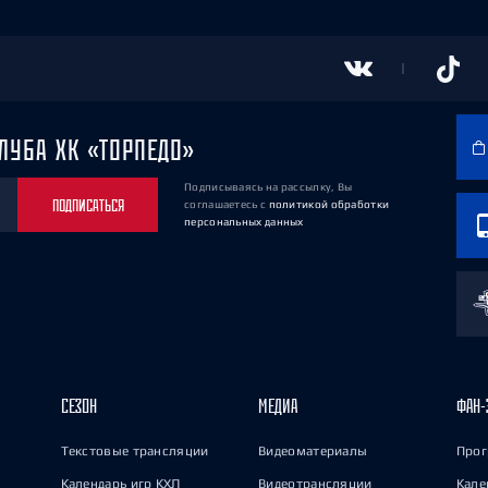
ЛУБА ХК «ТОРПЕДО»
Подписываясь на рассылку, Вы
ПОДПИСАТЬСЯ
соглашаетесь
с
политикой обработки
персональных данных
СЕЗОН
МЕДИА
ФАН-
Текстовые трансляции
Видеоматериалы
Прог
Календарь игр КХЛ
Видеотрансляции
Кале