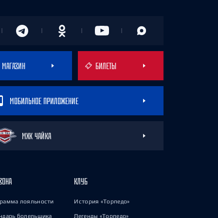
МАГАЗИН
БИЛЕТЫ
МОБИЛЬНОЕ ПРИЛОЖЕНИЕ
МХК ЧАЙКА
ЗОНА
КЛУБ
рамма лояльности
История «Торпедо»
ндарь болельщика
Легенды «Торпедо»