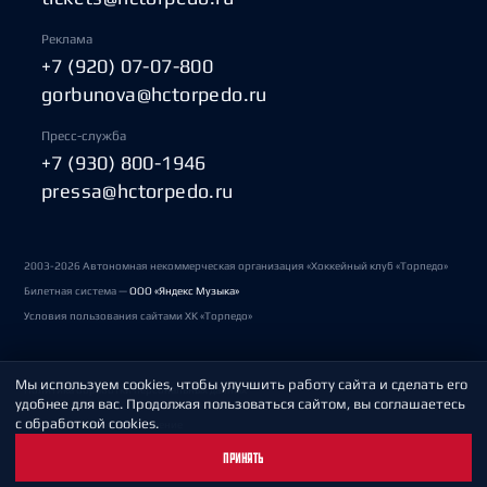
Реклама
+7 (920) 07-07-800
gorbunova@hctorpedo.ru
Пресс-служба
+7 (930) 800-1946
pressa@hctorpedo.ru
2003-2026 Автономная некоммерческая организация «Хоккейный клуб «Торпедо»
Билетная система —
ООО «Яндекс Музыка»
Условия пользования сайтами ХК «Торпедо»
Мы используем cookies, чтобы улучшить работу сайта и сделать его
Политика обработки персональных данных
удобнее для вас. Продолжая пользоваться сайтом, вы соглашаетесь
с обработкой cookies.
Пользовательское соглашение
ПРИНЯТЬ
Охрана труда