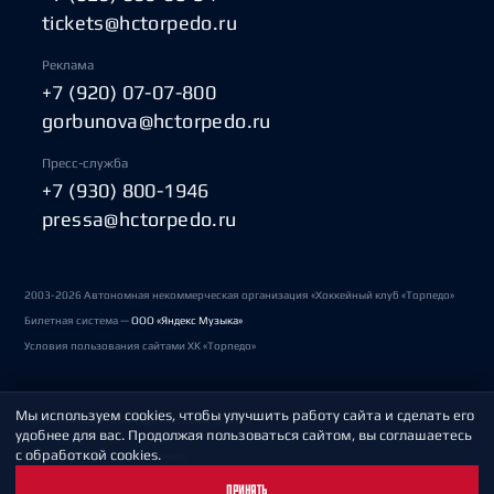
tickets@hctorpedo.ru
Реклама
+7 (920) 07-07-800
gorbunova@hctorpedo.ru
Пресс-служба
+7 (930) 800-1946
pressa@hctorpedo.ru
2003-2026 Автономная некоммерческая организация «Хоккейный клуб «Торпедо»
Билетная система —
ООО «Яндекс Музыка»
Условия пользования сайтами ХК «Торпедо»
Мы используем cookies, чтобы улучшить работу сайта и сделать его
Политика обработки персональных данных
удобнее для вас. Продолжая пользоваться сайтом, вы соглашаетесь
с обработкой cookies.
Пользовательское соглашение
ПРИНЯТЬ
Охрана труда