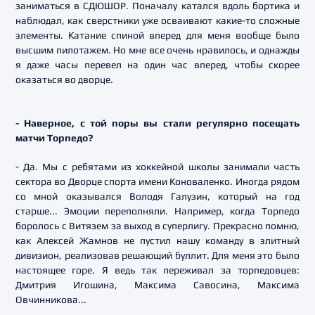
заниматься в СДЮШОР. Поначалу катался вдоль бортика и
наблюдал, как сверстники уже осваивают какие-то сложные
элементы. Катание спиной вперед для меня вообще было
высшим пилотажем. Но мне все очень нравилось, и однажды
я даже часы перевел на один час вперед, чтобы скорее
оказаться во дворце.
- Наверное, с той поры вы стали регулярно посещать
матчи Торпедо?
- Да. Мы с ребятами из хоккейной школы занимали часть
сектора во Дворце спорта имени Коноваленко. Иногда рядом
со мной оказывался Володя Галузин, который на год
старше... Эмоции переполняли. Например, когда Торпедо
боролось с Витязем за выход в суперлигу. Прекрасно помню,
как Алексей Жамнов не пустил нашу команду в элитный
дивизион, реализовав решающий буллит. Для меня это было
настоящее горе. Я ведь так переживал за торпедовцев:
Дмитрия Игошина, Максима Савосина, Максима
Овчинникова...