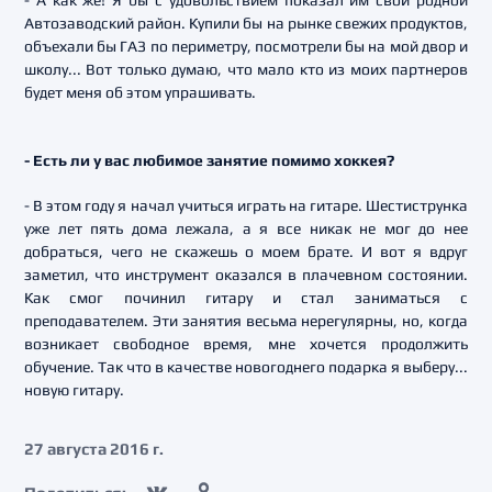
- А как же! Я бы с удовольствием показал им свой родной
Автозаводский район. Купили бы на рынке свежих продуктов,
объехали бы ГАЗ по периметру, посмотрели бы на мой двор и
школу... Вот только думаю, что мало кто из моих партнеров
будет меня об этом упрашивать.
- Есть ли у вас любимое занятие помимо хоккея?
- В этом году я начал учиться играть на гитаре. Шестиструнка
уже лет пять дома лежала, а я все никак не мог до нее
добраться, чего не скажешь о моем брате. И вот я вдруг
заметил, что инструмент оказался в плачевном состоянии.
Как смог починил гитару и стал заниматься с
преподавателем. Эти занятия весьма нерегулярны, но, когда
возникает свободное время, мне хочется продолжить
обучение. Так что в качестве новогоднего подарка я выберу...
новую гитару.
27 августа 2016 г.