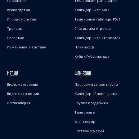
Правление
Текстовые трансляции
Руководство
Календарь игр КХЛ
Игровой состав
Турнирные таблицы КХЛ
Тренеры
Статистика игроков
Персонал
Календарь игр «Торпедо»
Изменения в составе
Плей-офф
Кубок Губернатора
МЕДИА
ФАН-ЗОНА
Видеоматериалы
Программа лояльности
Видеотрансляции
Календарь болельщика
Фотогалерея
Группа поддержки
Талисманы
Фан-сектор
Гостевые матчи