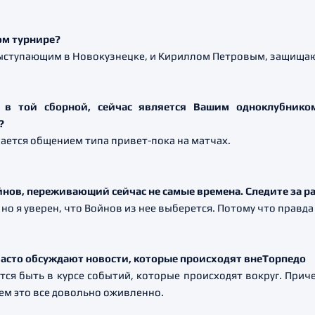
том турнире?
выступающим в Новокузнецке, и Кириллом Петровым, защищаю
в той сборной, сейчас является Вашим одноклубнико
?
вается общением типа привет-пока на матчах.
ойнов, переживающий сейчас не самые времена. Следите за р
 но я уверен, что Войнов из нее выберется. Потому что правда
 часто обсуждают новости, которые происходят внеТорпедо
ются быть в курсе событий, которые происходят вокруг. Прич
аем это все довольно оживленно.