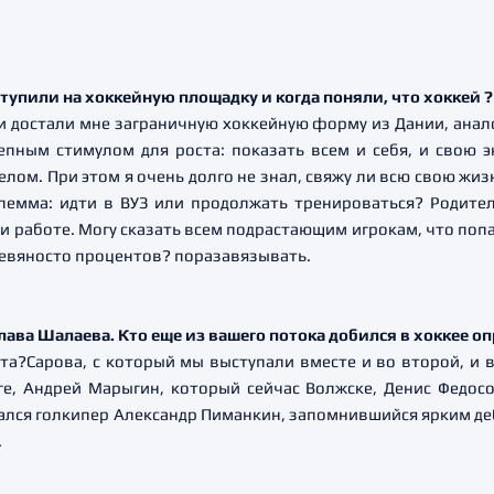
ступили на хоккейную площадку и когда поняли, что хоккей ?
ели достали мне заграничную хоккейную форму из Дании, анал
пным стимулом для роста: показать всем и себя, и свою э
ом. При этом я очень долго не знал, свяжу ли всю свою жизн
илемма: идти в ВУЗ или продолжать тренироваться? Родит
ду и работе. Могу сказать всем подрастающим игрокам, что поп
девяносто процентов? поразавязывать.
лава Шалаева. Кто еще из вашего потока добился в хоккее 
а?Сарова, с который мы выступали вместе и во второй, и 
е, Андрей Марыгин, который сейчас Волжске, Денис Федос
кался голкипер Александр Пиманкин, запомнившийся ярким д
.