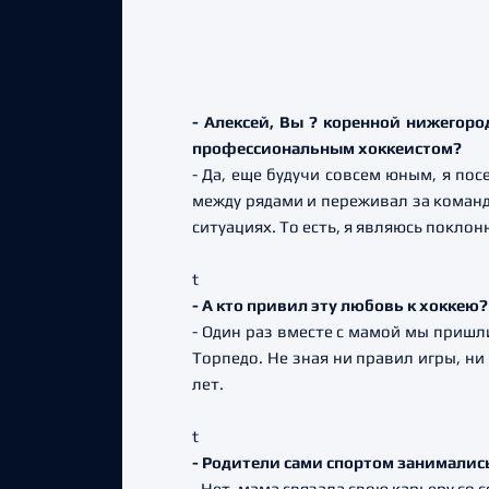
- Алексей, Вы ? коренной нижегород
профессиональным хоккеистом?
- Да, еще будучи совсем юным, я по
между рядами и переживал за команду
ситуациях. То есть, я являюсь покло
t
- А кто привил эту любовь к хоккею?
- Один раз вместе с мамой мы пришли
Торпедо. Не зная ни правил игры, ни
лет.
t
- Родители сами спортом занималис
- Нет, мама связала свою карьеру со