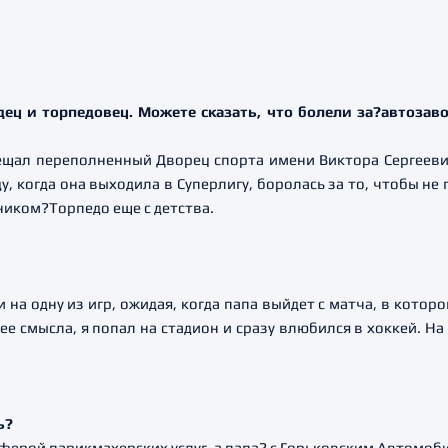
ец и торпедовец. Можете сказать, что болели за?автозавод
сещал переполненный Дворец спорта имени Виктора Сергееви
, когда она выходила в Суперлигу, боролась за то, чтобы не п
нником?Торпедо еще с детства.
 на одну из игр, ожидая, когда папа выйдет с матча, в котор
 ее смысла, я попал на стадион и сразу влюбился в хоккей. 
ь?
 сферой парикмахерских услуг, а папа? с Горьковским Автомо