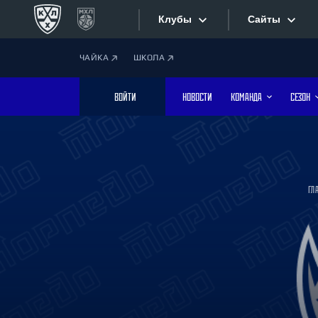
Клубы
Сайты
ЧАЙКА
ШКОЛА
Конференция «Запад»
Сайты
ВОЙТИ
НОВОСТИ
КОМАНДА
СЕЗОН
Дивизион Боброва
Лада
Видеотран
СКА
Хайлайты
Спартак
ГЛ
Торпедо
Текстовые
ХК Сочи
Интернет-
Дивизион Тарасова
Фотобанк
Динамо Мн
Динамо М
Приложе