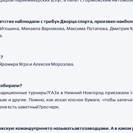
 детстве наблюдали с трибун Дворца спорта, произвел наибо
 Игошина, Михаила Варнакова, Максима Потапова, Дмитрия Х
а.
х?
 Яромира Ягра и Алексея Морозова.
 собирали?
традиционные турниры?ГАЗа в Нижний Новгород приезжали та
як и другие. Помню, как искал клочок бумаги, чтобы запеча
меня есть заветный?росчерк.
овскую командупринято называтьавтозаводцами. А в каком