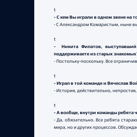
t
- С кем Вы играли в одном звене на 
- С Александром Комаристым, ныне 
t
- Никита Филатов, выступавший 
поддерживаете из старых знакомых
- Постольку-поскольку. Все ограничи
t
- Играл в той команде и Вячеслав В
- История, действительно, непростая,
t
- А вообще, внутри команды ребята
- Да, обязательно. Все ребята стара
мира, но и других процессов. Обсужд