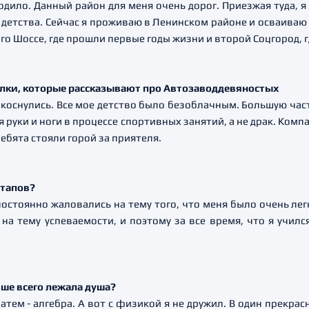
ходило. Данный район для меня очень дорог. Приезжая туда, я
о детства. Сейчас я проживаю в Ленинском районе и осваиваю 
о Шоссе, где прошли первые годы жизни и второй Соцгород, гд
лки, которые рассказывают про Автозаводдевяностых
 коснулись. Все мое детство было безоблачным. Большую час
я руки и ноги в процессе спортивных занятий, а не драк. Компа
ребята стояли горой за приятеля.
отапов?
 постоянно жаловались на тему того, что меня было очень ле
на тему успеваемости, и поэтому за все время, что я училс
ше всего лежала душа?
атем - алгебра. А вот с физикой я не дружил. В один прекрас