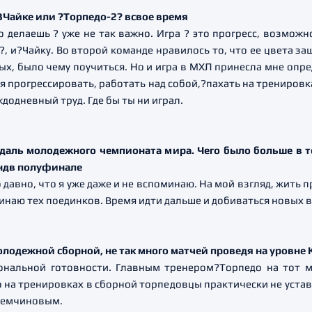
 ВЧайке или ?Торпедо-2? всвое время
это делаешь ? уже не так важно. Игра ? это прогресс, возможн
-2?, и?Чайку. Во второй команде нравилось то, что ее цвета 
ых, было чему поучиться. Но и игра в МХЛ принесла мне опре
 прогрессировать, работать над собой,?пахать на тренировка
додневный труд. Где бы ты ни играл.
медаль молодежного чемпионата мира. Чего было больше в 
ундв полуфинале
о давно, что я уже даже и не вспоминаю. На мой взгляд, жить 
минаю тех поединков. Время идти дальше и добиваться новых 
 молодежной сборной, не так много матчей проведя на уровн
ональной готовности. Главным тренером?Торпедо на тот 
 на тренировках в сборной торпедовцы практически не устава
Немчиновым.