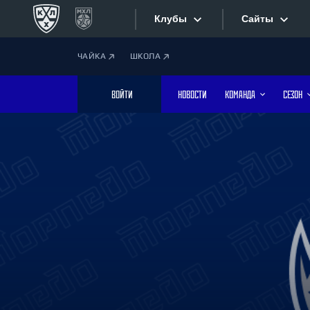
Клубы
Сайты
ЧАЙКА
ШКОЛА
Конференция «Запад»
Сайты
ВОЙТИ
НОВОСТИ
КОМАНДА
СЕЗОН
Дивизион Боброва
Лада
Видеотран
СКА
Хайлайты
Спартак
Торпедо
Текстовые
ХК Сочи
Интернет-
Дивизион Тарасова
Фотобанк
Динамо Мн
Динамо М
Приложе