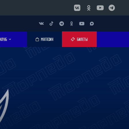
КЛУБ
МАГАЗИН
БИЛЕТЫ