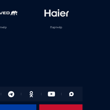
тнёр
Партнёр