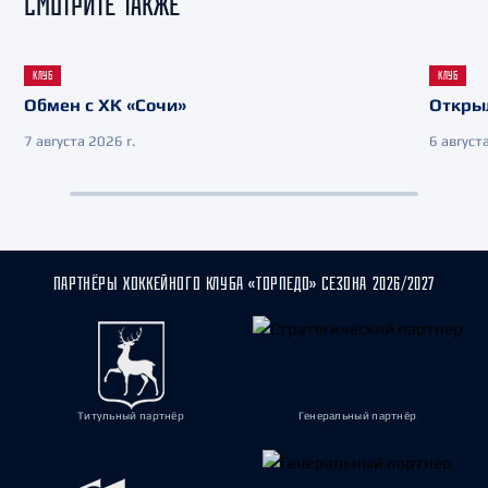
СМОТРИТЕ ТАКЖЕ
КЛУБ
КЛУБ
Обмен с ХК «Сочи»
Откры
7 августа 2026 г.
6 августа
ПАРТНЁРЫ ХОККЕЙНОГО КЛУБА «ТОРПЕДО» СЕЗОНА 2026/2027
Титульный партнёр
Генеральный партнёр