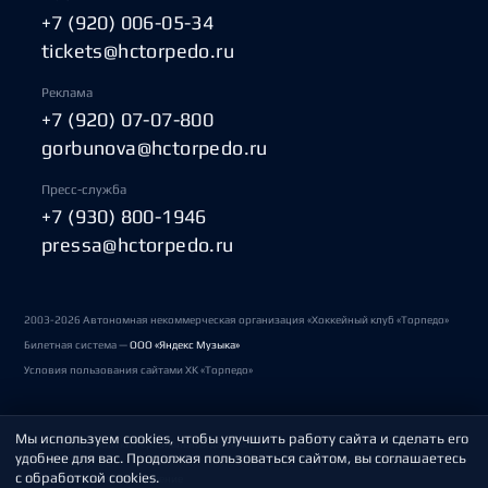
+7 (920) 006-05-34
tickets@hctorpedo.ru
Реклама
+7 (920) 07-07-800
gorbunova@hctorpedo.ru
Пресс-служба
+7 (930) 800-1946
pressa@hctorpedo.ru
2003-2026 Автономная некоммерческая организация «Хоккейный клуб «Торпедо»
Билетная система —
ООО «Яндекс Музыка»
Условия пользования сайтами ХК «Торпедо»
Мы используем cookies, чтобы улучшить работу сайта и сделать его
Политика обработки персональных данных
удобнее для вас. Продолжая пользоваться сайтом, вы соглашаетесь
с обработкой cookies.
Пользовательское соглашение