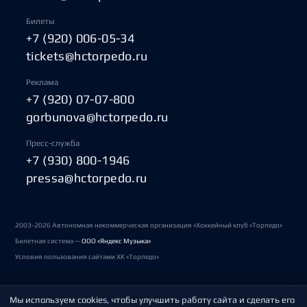
Билеты
+7 (920) 006-05-34
tickets@hctorpedo.ru
Реклама
+7 (920) 07-07-800
gorbunova@hctorpedo.ru
Пресс-служба
+7 (930) 800-1946
pressa@hctorpedo.ru
2003-2026 Автономная некоммерческая организация «Хоккейный клуб «Торпедо»
Билетная система —
ООО «Яндекс Музыка»
Условия пользования сайтами ХК «Торпедо»
Мы используем cookies, чтобы улучшить работу сайта и сделать его
Политика обработки персональных данных