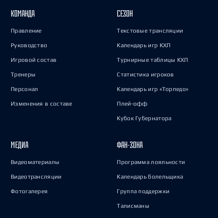
КОМАНДА
СЕЗОН
Правление
Текстовые трансляции
Руководство
Календарь игр КХЛ
Игровой состав
Турнирные таблицы КХЛ
Тренеры
Статистика игроков
Персонал
Календарь игр «Торпедо»
Изменения в составе
Плей-офф
Кубок Губернатора
МЕДИА
ФАН-ЗОНА
Видеоматериалы
Программа лояльности
Видеотрансляции
Календарь болельщика
Фотогалерея
Группа поддержки
Талисманы