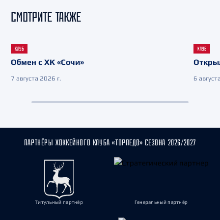
СМОТРИТЕ ТАКЖЕ
КЛУБ
КЛУБ
Обмен с ХК «Сочи»
Откры
7 августа 2026 г.
6 августа
ПАРТНЁРЫ ХОККЕЙНОГО КЛУБА «ТОРПЕДО» СЕЗОНА 2026/2027
Титульный партнёр
Генеральный партнёр