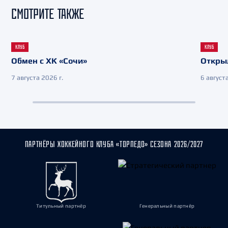
СМОТРИТЕ ТАКЖЕ
КЛУБ
КЛУБ
Обмен с ХК «Сочи»
Откры
7 августа 2026 г.
6 августа
ПАРТНЁРЫ ХОККЕЙНОГО КЛУБА «ТОРПЕДО» СЕЗОНА 2026/2027
Титульный партнёр
Генеральный партнёр