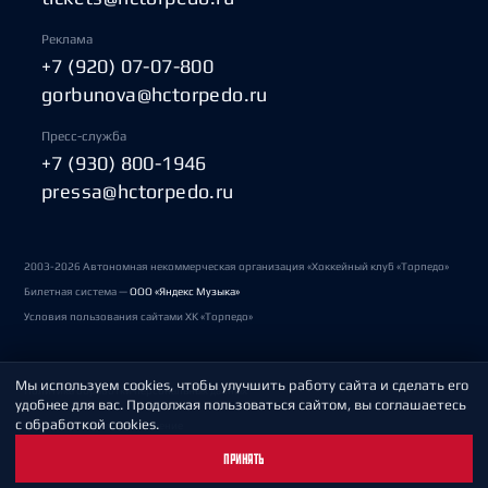
Реклама
+7 (920) 07-07-800
gorbunova@hctorpedo.ru
Пресс-служба
+7 (930) 800-1946
pressa@hctorpedo.ru
2003-2026 Автономная некоммерческая организация «Хоккейный клуб «Торпедо»
Билетная система —
ООО «Яндекс Музыка»
Условия пользования сайтами ХК «Торпедо»
Мы используем cookies, чтобы улучшить работу сайта и сделать его
Политика обработки персональных данных
удобнее для вас. Продолжая пользоваться сайтом, вы соглашаетесь
с обработкой cookies.
Пользовательское соглашение
ПРИНЯТЬ
Охрана труда