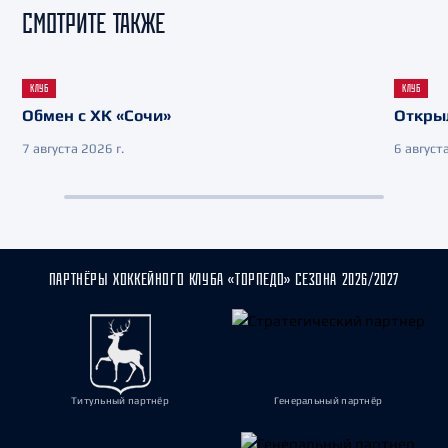
СМОТРИТЕ ТАКЖЕ
КЛУБ
КЛУБ
Обмен с ХК «Сочи»
Откры
7 августа 2026 г.
6 августа
ПАРТНЁРЫ ХОККЕЙНОГО КЛУБА «ТОРПЕДО» СЕЗОНА 2026/2027
Титульный партнёр
Генеральный партнёр