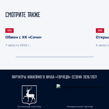
СМОТРИТЕ ТАКЖЕ
КЛУБ
КЛУБ
Обмен с ХК «Сочи»
Откры
7 августа 2026 г.
6 августа
ПАРТНЁРЫ ХОККЕЙНОГО КЛУБА «ТОРПЕДО» СЕЗОНА 2026/2027
Титульный партнёр
Генеральный партнёр