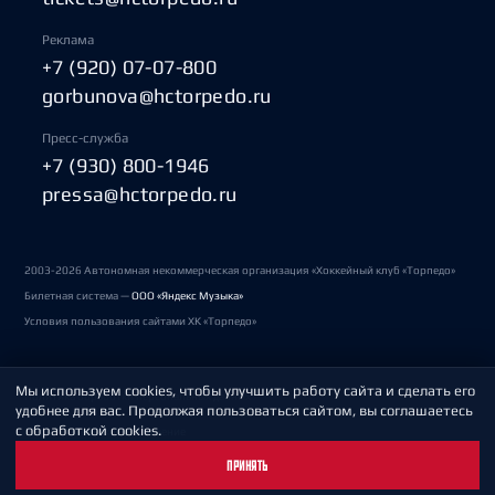
Реклама
+7 (920) 07-07-800
gorbunova@hctorpedo.ru
Пресс-служба
+7 (930) 800-1946
pressa@hctorpedo.ru
2003-2026 Автономная некоммерческая организация «Хоккейный клуб «Торпедо»
Билетная система —
ООО «Яндекс Музыка»
Условия пользования сайтами ХК «Торпедо»
Мы используем cookies, чтобы улучшить работу сайта и сделать его
Политика обработки персональных данных
удобнее для вас. Продолжая пользоваться сайтом, вы соглашаетесь
с обработкой cookies.
Пользовательское соглашение
ПРИНЯТЬ
Охрана труда