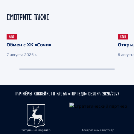
СМОТРИТЕ ТАКЖЕ
КЛУБ
КЛУБ
Обмен с ХК «Сочи»
Откры
7 августа 2026 г.
6 августа
ПАРТНЁРЫ ХОККЕЙНОГО КЛУБА «ТОРПЕДО» СЕЗОНА 2026/2027
Титульный партнёр
Генеральный партнёр