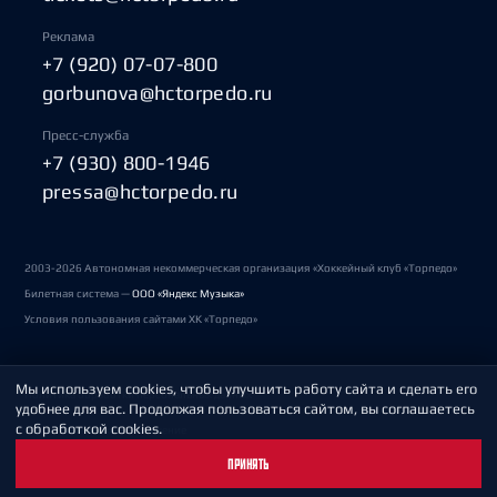
Реклама
+7 (920) 07-07-800
gorbunova@hctorpedo.ru
Пресс-служба
+7 (930) 800-1946
pressa@hctorpedo.ru
2003-2026 Автономная некоммерческая организация «Хоккейный клуб «Торпедо»
Билетная система —
ООО «Яндекс Музыка»
Условия пользования сайтами ХК «Торпедо»
Мы используем cookies, чтобы улучшить работу сайта и сделать его
Политика обработки персональных данных
удобнее для вас. Продолжая пользоваться сайтом, вы соглашаетесь
с обработкой cookies.
Пользовательское соглашение
ПРИНЯТЬ
Охрана труда