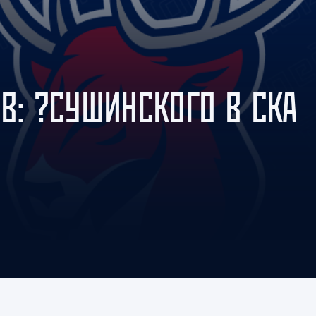
Амур
Барыс
Салават Юлаев
Сибирь
ОВ: ?СУШИНСКОГО В СКА