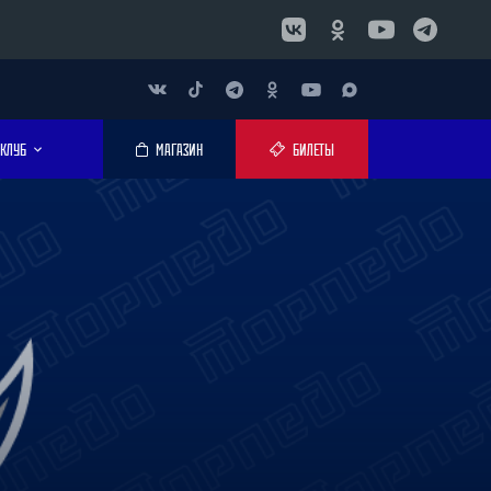
КЛУБ
МАГАЗИН
БИЛЕТЫ