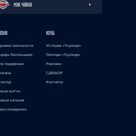
МХК ЧАЙКА
ЗОНА
КЛУБ
рамма лояльности
История «Торпедо»
ндарь болельщика
Легенды «Торпедо»
па поддержки
Реклама
исманы
СДЮШОР
сектор
Контакты
евые матчи
овые катания
ила поведения