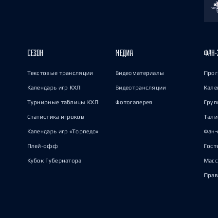
СЕЗОН
МЕДИА
ФАН-
Текстовые трансляции
Видеоматериалы
Прог
Календарь игр КХЛ
Видеотрансляции
Кале
Турнирные таблицы КХЛ
Фотогалерея
Груп
Статистика игроков
Тал
Календарь игр «Торпедо»
Фан-
Плей-офф
Гост
Кубок Губернатора
Масс
Прав