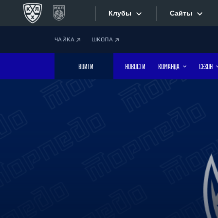
Клубы
Сайты
ЧАЙКА
ШКОЛА
Конференция «Запад»
Сайты
ВОЙТИ
НОВОСТИ
КОМАНДА
СЕЗОН
Дивизион Боброва
Лада
Видеотран
СКА
Хайлайты
Спартак
Торпедо
Текстовые
ХК Сочи
Интернет-
Дивизион Тарасова
Фотобанк
Динамо Мн
Динамо М
Приложе