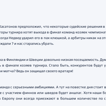
асатонов предположил, что некоторые судейские решения в 
аторы турнира хотят выхода в финал команд-хозяек чемпиона
когда Недвед ударил его в пах клюшкой, а арбитры никак на эт
еждали ? и нас старались убрать.
а в Финляндии и Швеции довольно низкая посещаемость. Дум
 в финале хозяев турнира. Стало быть, конкурентов будут 
 матча? Ведь он защищал своего вратаря!
команда с серьезными амбициями. А тут на повестке дня сто
е с участием финнов или шведов будет аншлаг. Хотя наши б
в Европу они всегда приезжают в большем количестве по с