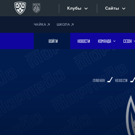
Клубы
Сайты
ЧАЙКА
ШКОЛА
Конференция «Запад»
Сайты
ВОЙТИ
НОВОСТИ
КОМАНДА
СЕЗОН
Дивизион Боброва
Лада
Видеотран
СКА
Хайлайты
Спартак
ГЛАВНАЯ
НОВОСТИ
Торпедо
Текстовые
ХК Сочи
Интернет-
Дивизион Тарасова
Фотобанк
Динамо Мн
Динамо М
Приложе