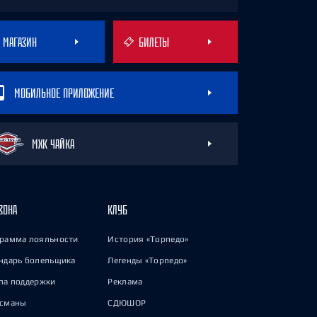
МАГАЗИН
БИЛЕТЫ
МОБИЛЬНОЕ ПРИЛОЖЕНИЕ
МХК ЧАЙКА
ЗОНА
КЛУБ
рамма лояльности
История «Торпедо»
ндарь болельщика
Легенды «Торпедо»
па поддержки
Реклама
исманы
СДЮШОР