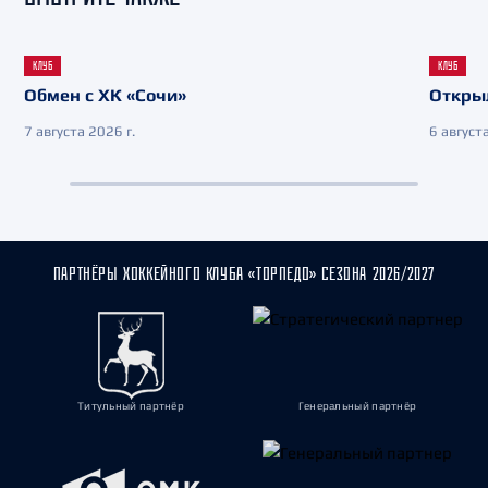
КЛУБ
КЛУБ
Обмен с ХК «Сочи»
Откры
7 августа 2026 г.
6 августа
ПАРТНЁРЫ ХОККЕЙНОГО КЛУБА «ТОРПЕДО» СЕЗОНА 2026/2027
Титульный партнёр
Генеральный партнёр