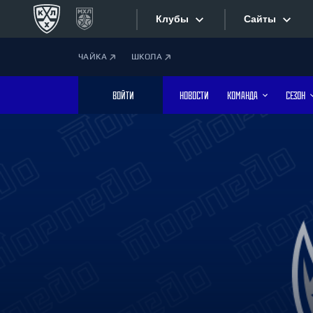
Клубы
Сайты
ЧАЙКА
ШКОЛА
Конференция «Запад»
Сайты
ВОЙТИ
НОВОСТИ
КОМАНДА
СЕЗОН
Дивизион Боброва
Лада
Видеотран
СКА
Хайлайты
Спартак
Торпедо
Текстовые
ХК Сочи
Интернет-
Дивизион Тарасова
Фотобанк
Динамо Мн
Динамо М
Приложе