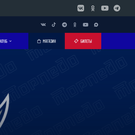
КЛУБ
МАГАЗИН
БИЛЕТЫ