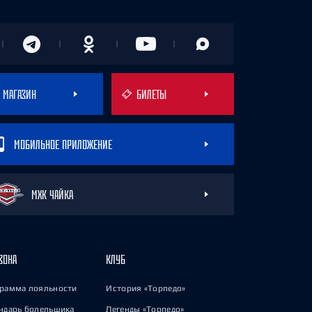
МАГАЗИН
БИЛЕТЫ
МОБИЛЬНОЕ ПРИЛОЖЕНИЕ
МХК ЧАЙКА
ЗОНА
КЛУБ
рамма лояльности
История «Торпедо»
ндарь болельщика
Легенды «Торпедо»