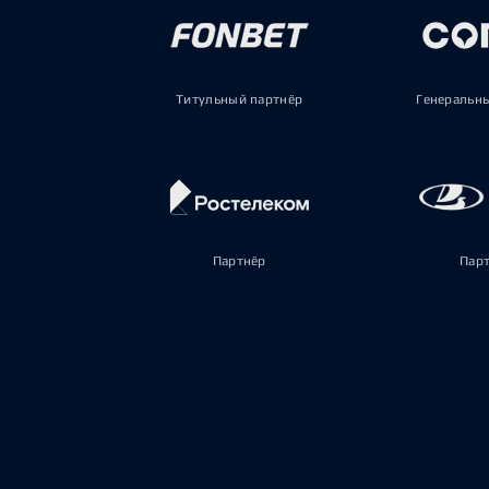
Титульный партнёр
Генеральн
Партнёр
Пар