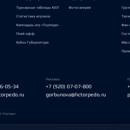
Турнирные таблицы КХЛ
Фотогалерея
Груп
Статистика игроков
Тал
Календарь игр «Торпедо»
Фан-
Плей-офф
Гост
Кубок Губернатора
Масс
Прав
Реклама
П
06-05-34
+7 (920) 07-07-800
torpedo.ru
gorbunova@hctorpedo.ru
б «Торпедо»
Политика обработки персональных данных