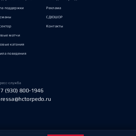
па поддержки
Реклама
исманы
СДЮШОР
сектор
Контакты
евые матчи
овые катания
ила поведения
ресс-служба
+7 (930) 800-1946
pressa@hctorpedo.ru
Пользовательское соглашение
Охрана труда