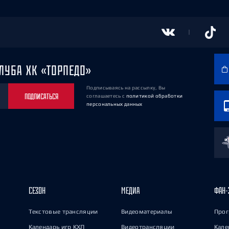
ЛУБА ХК «ТОРПЕДО»
Подписываясь на рассылку, Вы
ПОДПИСАТЬСЯ
соглашаетесь
с
политикой обработки
персональных данных
СЕЗОН
МЕДИА
ФАН-
Текстовые трансляции
Видеоматериалы
Прог
Календарь игр КХЛ
Видеотрансляции
Кале