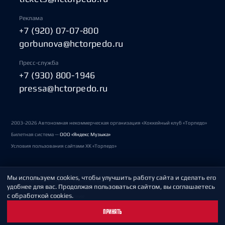
Реклама
+7 (920) 07-07-800
gorbunova@hctorpedo.ru
Пресс-служба
+7 (930) 800-1946
pressa@hctorpedo.ru
2003-2026 Автономная некоммерческая организация «Хоккейный клуб «Торпедо»
Билетная система —
ООО «Яндекс Музыка»
Условия пользования сайтами ХК «Торпедо»
Мы используем cookies, чтобы улучшить работу сайта и сделать его
Политика обработки персональных данных
удобнее для вас. Продолжая пользоваться сайтом, вы соглашаетесь
с обработкой cookies.
Пользовательское соглашение
ПРИНЯТЬ
Охрана труда