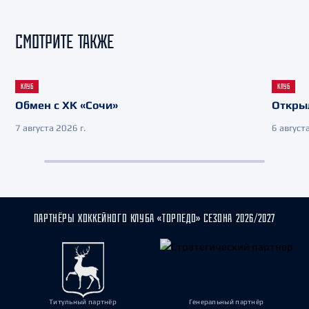
СМОТРИТЕ ТАКЖЕ
КЛУБ
КЛУБ
Обмен с ХК «Сочи»
Откры
7 августа 2026 г.
6 августа
ПАРТНЁРЫ ХОККЕЙНОГО КЛУБА «ТОРПЕДО» СЕЗОНА 2026/2027
Титульный партнёр
Генеральный партнёр