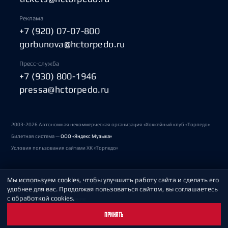
Реклама
+7 (920) 07-07-800
gorbunova@hctorpedo.ru
Пресс-служба
+7 (930) 800-1946
pressa@hctorpedo.ru
2003-2026 Автономная некоммерческая организация «Хоккейный клуб «Торпедо»
Билетная система —
ООО «Яндекс Музыка»
Условия пользования сайтами ХК «Торпедо»
Мы используем cookies, чтобы улучшить работу сайта и сделать его
Политика обработки персональных данных
удобнее для вас. Продолжая пользоваться сайтом, вы соглашаетесь
с обработкой cookies.
Пользовательское соглашение
ПРИНЯТЬ
Охрана труда