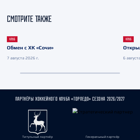
СМОТРИТЕ ТАКЖЕ
КЛУБ
КЛУБ
Обмен с ХК «Сочи»
Откры
7 августа 2026 г.
6 августа
ПАРТНЁРЫ ХОККЕЙНОГО КЛУБА «ТОРПЕДО» СЕЗОНА 2026/2027
Титульный партнёр
Генеральный партнёр