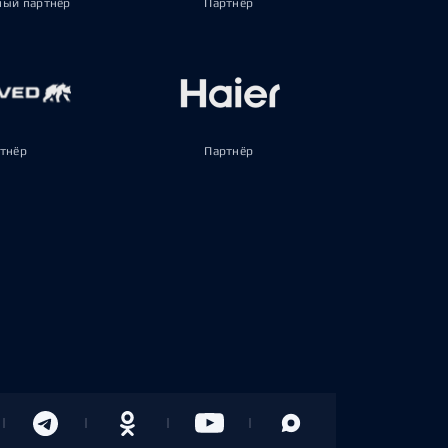
ый партнёр
Партнёр
тнёр
Партнёр