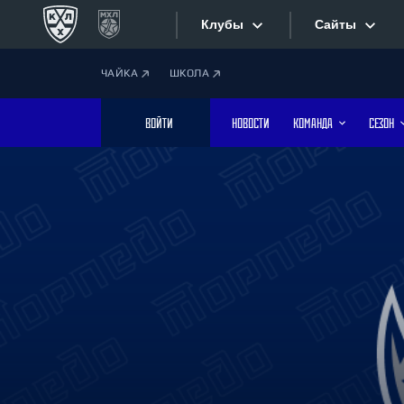
Клубы
Сайты
ЧАЙКА
ШКОЛА
Конференция «Запад»
Сайты
ВОЙТИ
НОВОСТИ
КОМАНДА
СЕЗОН
Дивизион Боброва
Лада
Видеотран
СКА
Хайлайты
Спартак
Торпедо
Текстовые
ХК Сочи
Интернет-
Дивизион Тарасова
Фотобанк
Динамо Мн
Динамо М
Приложе