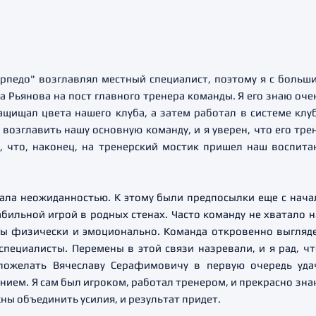
Торпедо" возглавлял местный специалист, поэтому я с боль
Рьянова на пост главного тренера команды. Я его знаю очен
ащищал цвета нашего клуба, а затем работал в системе клу
озглавить нашу основную команду, и я уверен, что его тре
, что, наконец, на тренерский мостик пришел наш воспит
ала неожиданностью. К этому были предпосылки еще с начал
бильной игрой в родных стенах. Часто команду не хватало на
ы физически и эмоционально. Команда откровенно выгляде
специалисты. Перемены в этой связи назревали, и я рад, ч
пожелать Вячеславу Серафимовичу в первую очередь удач
нием. Я сам был игроком, работал тренером, и прекрасно зна
ны объединить усилия, и результат придет.