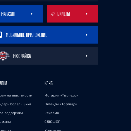
МАГАЗИН
БИЛЕТЫ
МОБИЛЬНОЕ ПРИЛОЖЕНИЕ
МХК ЧАЙКА
ЗОНА
КЛУБ
рамма лояльности
История «Торпедо»
ндарь болельщика
Легенды «Торпедо»
па поддержки
Реклама
исманы
СДЮШОР
сектор
Контакты