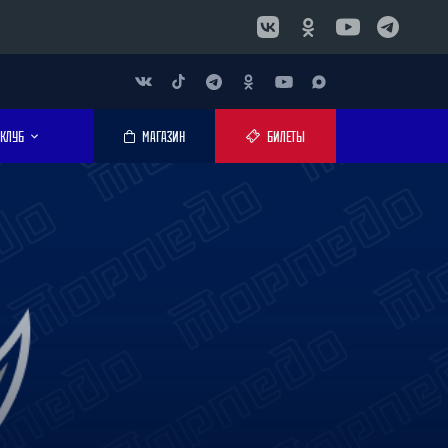
КЛУБ
МАГАЗИН
БИЛЕТЫ