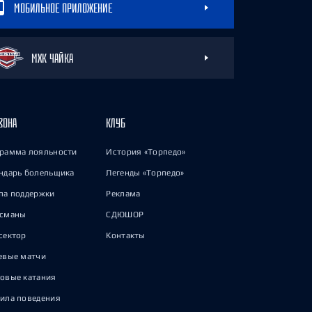
МОБИЛЬНОЕ ПРИЛОЖЕНИЕ
МХК ЧАЙКА
ЗОНА
КЛУБ
рамма лояльности
История «Торпедо»
ндарь болельщика
Легенды «Торпедо»
па поддержки
Реклама
исманы
СДЮШОР
сектор
Контакты
евые матчи
овые катания
ила поведения