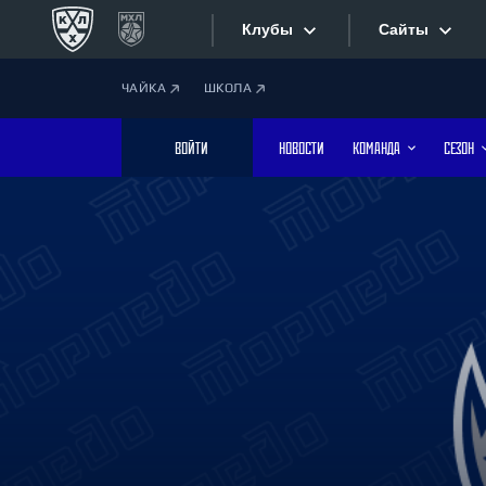
Клубы
Сайты
ЧАЙКА
ШКОЛА
Конференция «Запад»
Сайты
ВОЙТИ
НОВОСТИ
КОМАНДА
СЕЗОН
Дивизион Боброва
Лада
Видеотран
СКА
Хайлайты
Спартак
Торпедо
Текстовые
ХК Сочи
Интернет-
Дивизион Тарасова
Фотобанк
Динамо Мн
Динамо М
Приложе