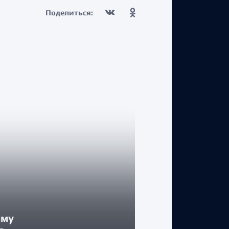
Поделиться:
КЛУБ
мму