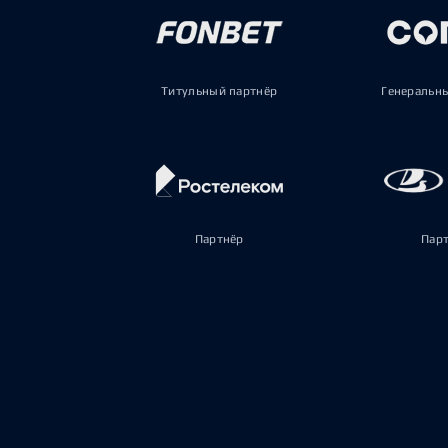
Титульный партнёр
Генеральн
Партнёр
Пар