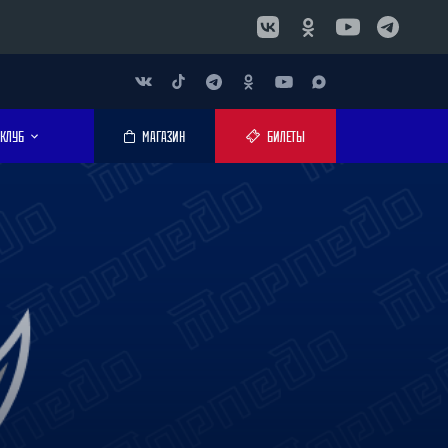
КЛУБ
МАГАЗИН
БИЛЕТЫ