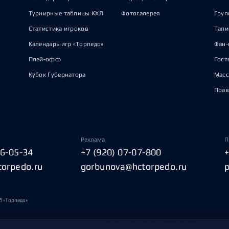
Турнирные таблицы КХЛ
Фотогалерея
Груп
Статистика игроков
Тал
Календарь игр «Торпедо»
Фан-
Плей-офф
Гост
Кубок Губернатора
Масс
Прав
Реклама
П
06-05-34
+7 (920) 07-07-800
torpedo.ru
gorbunova@hctorpedo.ru
б «Торпедо»
Политика обработки персональных данных