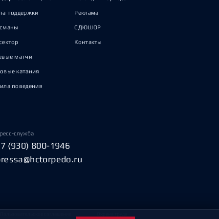
па поддержки
Реклама
исманы
СДЮШОР
сектор
Контакты
евые матчи
овые катания
ила поведения
ресс-служба
+7 (930) 800-1946
pressa@hctorpedo.ru
Пользовательское соглашение
Охрана труда