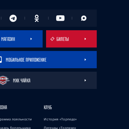
МАГАЗИН
БИЛЕТЫ
МОБИЛЬНОЕ ПРИЛОЖЕНИЕ
МХК ЧАЙКА
ЗОНА
КЛУБ
рамма лояльности
История «Торпедо»
ндарь болельщика
Легенды «Торпедо»