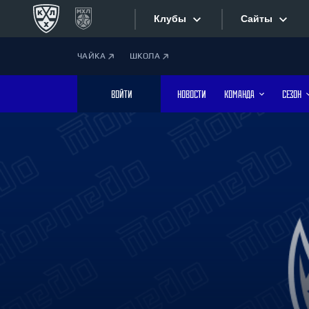
Клубы
Сайты
ЧАЙКА
ШКОЛА
Конференция «Запад»
Сайты
ВОЙТИ
НОВОСТИ
КОМАНДА
СЕЗОН
Дивизион Боброва
Лада
Видеотран
СКА
Хайлайты
Спартак
Торпедо
Текстовые
ХК Сочи
Интернет-
Дивизион Тарасова
Фотобанк
Динамо Мн
Динамо М
Приложе