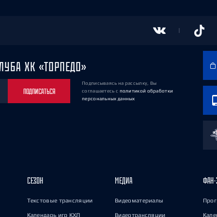
ЛУБА ХК «ТОРПЕДО»
Подписываясь на рассылку, Вы
ПОДПИСАТЬСЯ
соглашаетесь
с
политикой обработки
персональных данных
СЕЗОН
МЕДИА
ФАН-
Текстовые трансляции
Видеоматериалы
Прог
Календарь игр КХЛ
Видеотрансляции
Кале