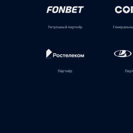
Титульный партнёр
Генеральн
Партнёр
Пар