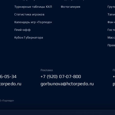
Турнирные таблицы КХЛ
Фотогалерея
Груп
Статистика игроков
Тал
Календарь игр «Торпедо»
Фан-
Плей-офф
Гост
Кубок Губернатора
Масс
Прав
Реклама
П
06-05-34
+7 (920) 07-07-800
torpedo.ru
gorbunova@hctorpedo.ru
б «Торпедо»
Политика обработки персональных данных