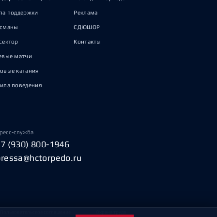
па поддержки
Реклама
исманы
СДЮШОР
сектор
Контакты
евые матчи
овые катания
ила поведения
ресс-служба
+7 (930) 800-1946
pressa@hctorpedo.ru
Пользовательское соглашение
Охрана труда