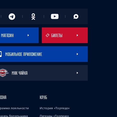
МАГАЗИН
БИЛЕТЫ
МОБИЛЬНОЕ ПРИЛОЖЕНИЕ
МХК ЧАЙКА
ЗОНА
КЛУБ
рамма лояльности
История «Торпедо»
ндарь болельщика
Легенды «Торпедо»