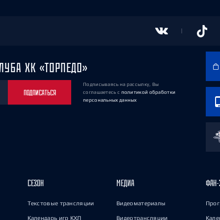
ЛУБА ХК «ТОРПЕДО»
Подписываясь на рассылку, Вы
ПОДПИСАТЬСЯ
соглашаетесь
с
политикой обработки
персональных данных
СЕЗОН
МЕДИА
ФАН-
Текстовые трансляции
Видеоматериалы
Прог
Календарь игр КХЛ
Видеотрансляции
Кале