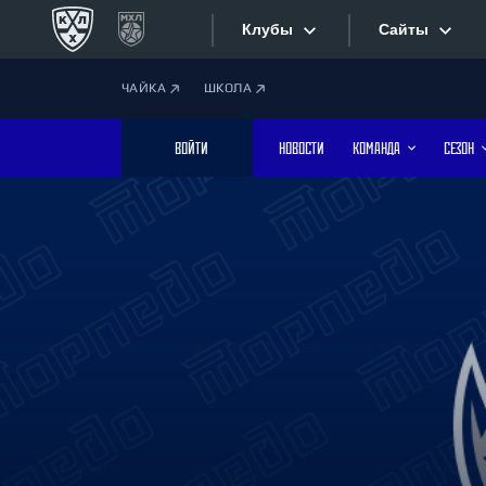
Клубы
Сайты
ЧАЙКА
ШКОЛА
Конференция «Запад»
Сайты
ВОЙТИ
НОВОСТИ
КОМАНДА
СЕЗОН
Дивизион Боброва
Лада
Видеотран
СКА
Хайлайты
Спартак
Торпедо
Текстовые
ХК Сочи
Интернет-
Дивизион Тарасова
Фотобанк
Динамо Мн
Динамо М
Приложе