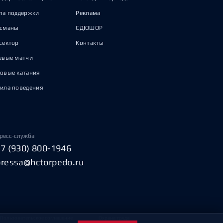
па поддержки
Реклама
исманы
СДЮШОР
сектор
Контакты
евые матчи
овые катания
ила поведения
ресс-служба
+7 (930) 800-1946
pressa@hctorpedo.ru
Пользовательское соглашение
Охрана труда