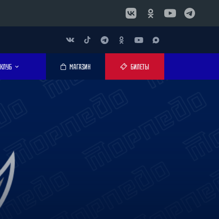
КЛУБ
МАГАЗИН
БИЛЕТЫ