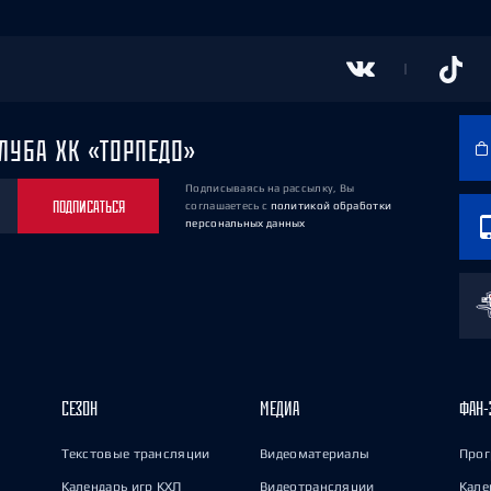
ЛУБА ХК «ТОРПЕДО»
Подписываясь на рассылку, Вы
ПОДПИСАТЬСЯ
соглашаетесь
с
политикой обработки
персональных данных
СЕЗОН
МЕДИА
ФАН-
Текстовые трансляции
Видеоматериалы
Прог
Календарь игр КХЛ
Видеотрансляции
Кале