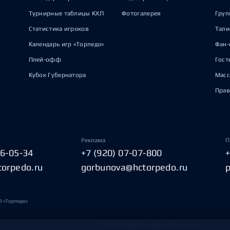
Турнирные таблицы КХЛ
Фотогалерея
Груп
Статистика игроков
Тал
Календарь игр «Торпедо»
Фан-
Плей-офф
Гост
Кубок Губернатора
Масс
Прав
Реклама
П
06-05-34
+7 (920) 07-07-800
torpedo.ru
gorbunova@hctorpedo.ru
б «Торпедо»
Политика обработки персональных данных