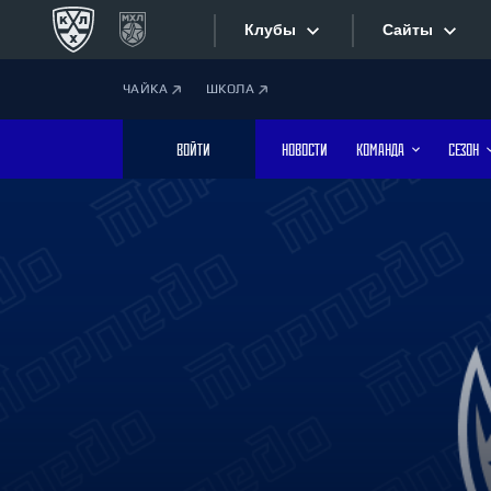
Клубы
Сайты
ЧАЙКА
ШКОЛА
Конференция «Запад»
Сайты
ВОЙТИ
НОВОСТИ
КОМАНДА
СЕЗОН
Дивизион Боброва
Лада
Видеотран
СКА
Хайлайты
Спартак
Торпедо
Текстовые
ХК Сочи
Интернет-
Дивизион Тарасова
Фотобанк
Динамо Мн
Динамо М
Приложе