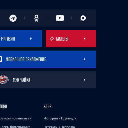
МАГАЗИН
БИЛЕТЫ
МОБИЛЬНОЕ ПРИЛОЖЕНИЕ
МХК ЧАЙКА
ЗОНА
КЛУБ
рамма лояльности
История «Торпедо»
ндарь болельщика
Легенды «Торпедо»