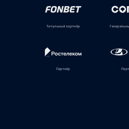
Титульный партнёр
Генеральн
Партнёр
Пар