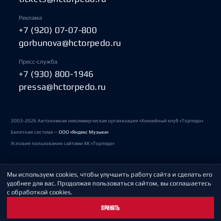
Реклама
+7 (920) 07-07-800
gorbunova@hctorpedo.ru
Пресс-служба
+7 (930) 800-1946
pressa@hctorpedo.ru
2003-2026 Автономная некоммерческая организация «Хоккейный клуб «Торпедо»
Билетная система —
ООО «Яндекс Музыка»
Условия пользования сайтами ХК «Торпедо»
Мы используем cookies, чтобы улучшить работу сайта и сделать его
Политика обработки персональных данных
удобнее для вас. Продолжая пользоваться сайтом, вы соглашаетесь
с обработкой cookies.
Пользовательское соглашение
ПРИНЯТЬ
Охрана труда