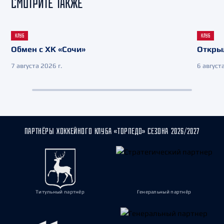
СМОТРИТЕ ТАКЖЕ
КЛУБ
КЛУБ
Обмен с ХК «Сочи»
Откры
7 августа 2026 г.
6 августа
ПАРТНЁРЫ ХОККЕЙНОГО КЛУБА «ТОРПЕДО» СЕЗОНА 2026/2027
Титульный партнёр
Генеральный партнёр