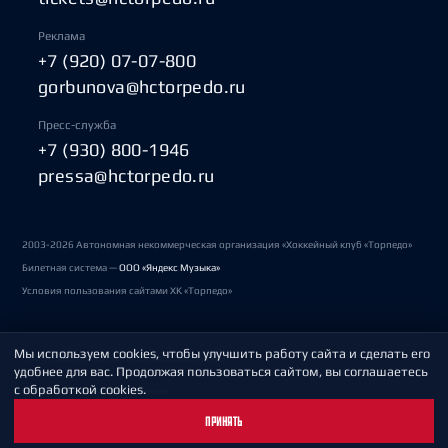
Реклама
+7 (920) 07-07-800
gorbunova@hctorpedo.ru
Пресс-служба
+7 (930) 800-1946
pressa@hctorpedo.ru
2003-2026 Автономная некоммерческая организация «Хоккейный клуб «Торпедо»
Билетная система —
ООО «Яндекс Музыка»
Условия пользования сайтами ХК «Торпедо»
Мы используем cookies, чтобы улучшить работу сайта и сделать его
Политика обработки персональных данных
удобнее для вас. Продолжая пользоваться сайтом, вы соглашаетесь
с обработкой cookies.
Пользовательское соглашение
ПРИНЯТЬ
Охрана труда