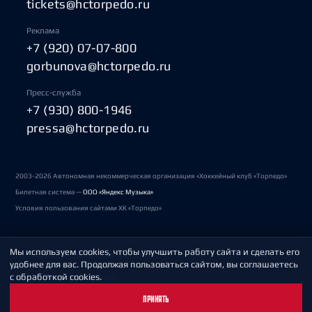
tickets@hctorpedo.ru
Реклама
+7 (920) 07-07-800
gorbunova@hctorpedo.ru
Пресс-служба
+7 (930) 800-1946
pressa@hctorpedo.ru
2003-2026 Автономная некоммерческая организация «Хоккейный клуб «Торпедо»
Билетная система —
ООО «Яндекс Музыка»
Условия пользования сайтами ХК «Торпедо»
Мы используем cookies, чтобы улучшить работу сайта и сделать его
Политика обработки персональных данных
удобнее для вас. Продолжая пользоваться сайтом, вы соглашаетесь
с обработкой cookies.
Пользовательское соглашение
ПРИНЯТЬ
Охрана труда