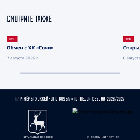
СМОТРИТЕ ТАКЖЕ
КЛУБ
КЛУБ
Обмен с ХК «Сочи»
Откры
7 августа 2026 г.
6 августа
ПАРТНЁРЫ ХОККЕЙНОГО КЛУБА «ТОРПЕДО» СЕЗОНА 2026/2027
Титульный партнёр
Генеральный партнёр