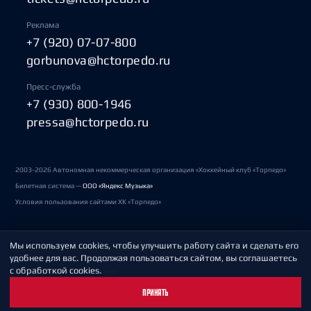
Реклама
+7 (920) 07-07-800
gorbunova@hctorpedo.ru
Пресс-служба
+7 (930) 800-1946
pressa@hctorpedo.ru
2003-2026 Автономная некоммерческая организация «Хоккейный клуб «Торпедо»
Билетная система —
ООО «Яндекс Музыка»
Условия пользования сайтами ХК «Торпедо»
Мы используем cookies, чтобы улучшить работу сайта и сделать его
Политика обработки персональных данных
удобнее для вас. Продолжая пользоваться сайтом, вы соглашаетесь
с обработкой cookies.
Пользовательское соглашение
ПРИНЯТЬ
Охрана труда