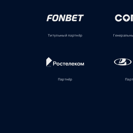
Титульный партнёр
Генеральн
Партнёр
Пар