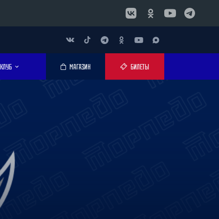
КЛУБ
МАГАЗИН
БИЛЕТЫ