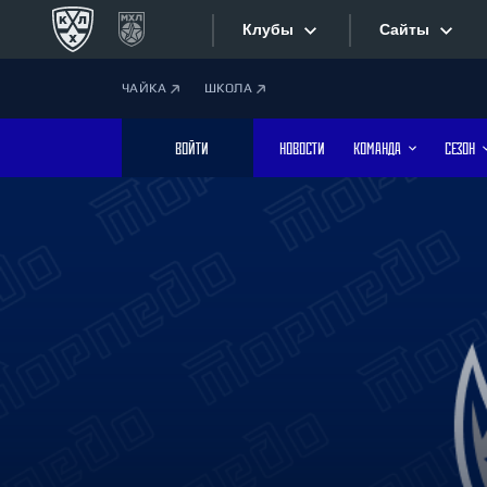
Клубы
Сайты
ЧАЙКА
ШКОЛА
Конференция «Запад»
Сайты
ВОЙТИ
НОВОСТИ
КОМАНДА
СЕЗОН
Дивизион Боброва
Лада
Видеотран
СКА
Хайлайты
Спартак
Торпедо
Текстовые
ХК Сочи
Интернет-
Дивизион Тарасова
Фотобанк
Динамо Мн
Динамо М
Приложе