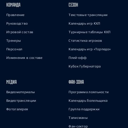
КОМАНДА
СЕЗОН
Правление
Текстовые трансляции
Руководство
Календарь игр КХЛ
Игровой состав
Турнирные таблицы КХЛ
Тренеры
Статистика игроков
Персонал
Календарь игр «Торпедо»
Изменения в составе
Плей-офф
Кубок Губернатора
МЕДИА
ФАН-ЗОНА
Видеоматериалы
Программа лояльности
Видеотрансляции
Календарь болельщика
Фотогалерея
Группа поддержки
Талисманы
Фан-сектор