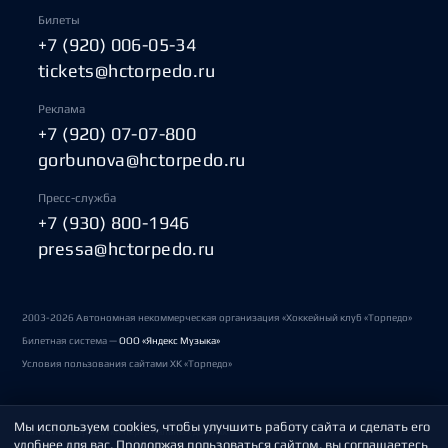
Билеты
+7 (920) 006-05-34
tickets@hctorpedo.ru
Реклама
+7 (920) 07-07-800
gorbunova@hctorpedo.ru
Пресс-служба
+7 (930) 800-1946
pressa@hctorpedo.ru
2003-2026 Автономная некоммерческая организация «Хоккейный клуб «Торпедо»
Билетная система —
ООО «Яндекс Музыка»
Условия пользования сайтами ХК «Торпедо»
Мы используем cookies, чтобы улучшить работу сайта и сделать его
Политика обработки персональных данных
удобнее для вас. Продолжая пользоваться сайтом, вы соглашаетесь