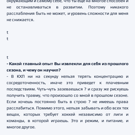
окружающим и самому себе, что ты еще на многое способен и
не останавливаться в развитии. Поэтому никакого
расслабления быть не может, и уровень сложности для меня
не снижается.
t
t
t
- Какой главный опыт Вы извлекли для себя из прошлого
сезона, и чему он научил?
- В КХЛ ни на секунду нельзя терять концентрацию и
сосредоточенность, иначе это приведет к плачевным
последствиям. Чуть-чуть зазеваешься ? и сразу же рискуешь
получить травму, что произошло со мной в прошлом сезоне.
Если хочешь постоянно быть в строю ? не имеешь права
расслабиться. Помимо этого, нельзя забывать и обо всех тех
вещах, которых требует хоккей независимо от лиги и
команды, в которой играешь. Это и режим, и питание, и
многое другое.