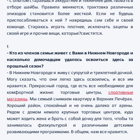
- С опытом стараешься аккуратнее и техничнее действовать в
отборе шайбы. Правила меняются, трактовка различных
эпизодов становится более жесткой. Если не будешь
приспосабливаться к ней ? навредишь сам себе и своей
команде. Стараюсь играть плотнее, исключать зацепы в
своей игре и прочие вещи, которые?свистятся.
t
- Кто из членов семьи живет с Вами в Нижнем Новгороде и
насколько домочадцам удалось освоиться здесь за
прошлый сезон?
- В Нижнем Новгороде я живу с супругой и трехлетней дочкой.
Могу сказать, что они легко здесь освоились, и все им
нравится. Прекрасный город, где есть все необходимое для
комфортной жизни: торговые центры,
спортивные
магазины
. Мы семьей снимаем квартиру в Верхних Печёрах.
Хороший район, спокойный и не очень далеко от арены.
Рядом с домом немало крупных торговых центров, куда
может ходить жена и брать с собой дочку для того, чтобы та
занималась физкультурой и различными детскими
развивающими программами. В общем, нам все нравится.