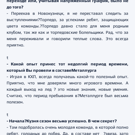
переходе или, учитывая напряженный график, было не
до того?
- Переехав в Новокузнецк, я не переставал следить за
выступлениями?Торпедо, за успехами ребят, защищающих
цвета команды.?Торпедо давно стало для меня родным
клубом, так же как и торпедовские болельщики. Рад, что за
меня переживали и говорили теплые слова. Это всегда
приятно.
t
- Какой опыт принес тот недолгий период времени,
который Вы провели в составеМеталлурга
- Играя в КХЛ, всегда получаешь какой-то полезный опыт.
Приятно, что мне доверяли много игрового времени. А
каждый выход на лед ? это новые знания, новые умения.
Считаю, что период пребывания в?Металлурге был весьма
полезен.
t
- Начала?Кузня сезон весьма успешно. В чем секрет?
- Там подобралась очень молодая команда, в которой полно
ребят, голодных до побед. Да, в составе нет ?звезд, зато