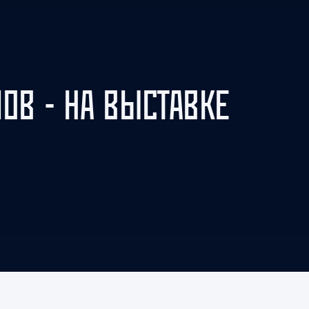
Амур
Барыс
Салават Юлаев
Сибирь
ОВ - НА ВЫСТАВКЕ