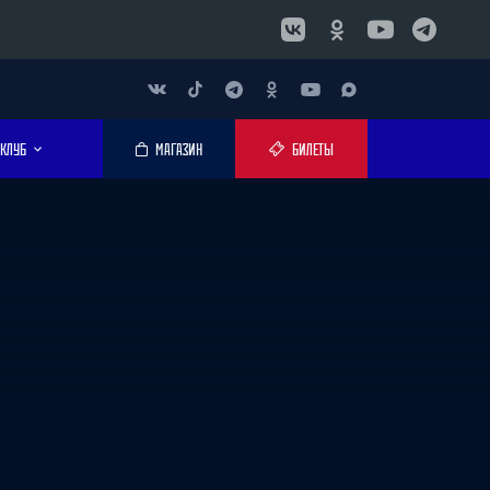
КЛУБ
МАГАЗИН
БИЛЕТЫ