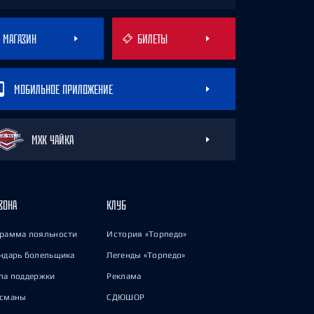
МАГАЗИН
БИЛЕТЫ
МОБИЛЬНОЕ ПРИЛОЖЕНИЕ
МХК ЧАЙКА
ЗОНА
КЛУБ
рамма лояльности
История «Торпедо»
ндарь болельщика
Легенды «Торпедо»
па поддержки
Реклама
исманы
СДЮШОР