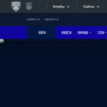
Клубы
Сайты
ЧАЙКА
ШКОЛА
Конференция «Запад»
Сайты
ВОЙТИ
НОВОСТИ
КОМАНДА
СЕЗОН
Дивизион Боброва
Лада
Видеотран
СКА
Хайлайты
Спартак
Торпедо
Текстовые
ХК Сочи
Интернет-
Дивизион Тарасова
Фотобанк
Динамо Мн
Динамо М
Приложе