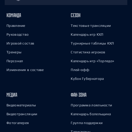
КОМАНДА
СЕЗОН
Правление
Текстовые трансляции
Руководство
Календарь игр КХЛ
Игровой состав
Турнирные таблицы КХЛ
Тренеры
Статистика игроков
Персонал
Календарь игр «Торпедо»
Изменения в составе
Плей-офф
Кубок Губернатора
МЕДИА
ФАН-ЗОНА
Видеоматериалы
Программа лояльности
Видеотрансляции
Календарь болельщика
Фотогалерея
Группа поддержки
Талисманы