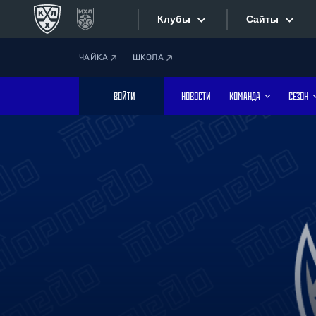
Клубы
Сайты
ЧАЙКА
ШКОЛА
Конференция «Запад»
Сайты
ВОЙТИ
НОВОСТИ
КОМАНДА
СЕЗОН
Дивизион Боброва
Лада
Видеотран
СКА
Хайлайты
Спартак
Торпедо
Текстовые
ХК Сочи
Интернет-
Дивизион Тарасова
Фотобанк
Динамо Мн
Динамо М
Приложе