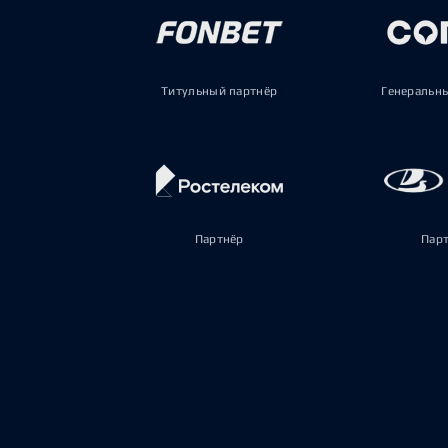
Титульный партнёр
Генеральн
Партнёр
Пар