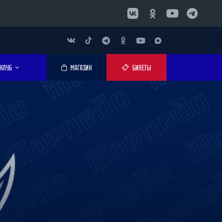
КЛУБ
МАГАЗИН
БИЛЕТЫ