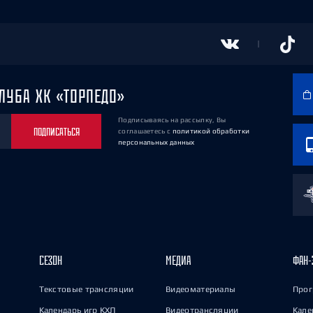
ЛУБА ХК «ТОРПЕДО»
Подписываясь на рассылку, Вы
ПОДПИСАТЬСЯ
соглашаетесь
с
политикой обработки
персональных данных
СЕЗОН
МЕДИА
ФАН-
Текстовые трансляции
Видеоматериалы
Прог
Календарь игр КХЛ
Видеотрансляции
Кале