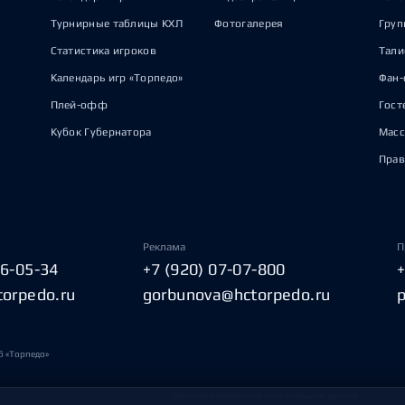
Турнирные таблицы КХЛ
Фотогалерея
Груп
Статистика игроков
Тал
Календарь игр «Торпедо»
Фан-
Плей-офф
Гост
Кубок Губернатора
Масс
Прав
Реклама
П
06-05-34
+7 (920) 07-07-800
torpedo.ru
gorbunova@hctorpedo.ru
б «Торпедо»
Политика обработки персональных данных