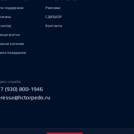
па поддержки
Реклама
исманы
СДЮШОР
сектор
Контакты
евые матчи
овые катания
ила поведения
ресс-служба
+7 (930) 800-1946
pressa@hctorpedo.ru
Пользовательское соглашение
Охрана труда