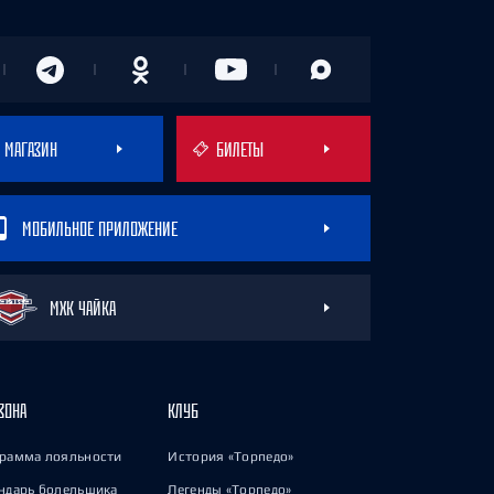
МАГАЗИН
БИЛЕТЫ
МОБИЛЬНОЕ ПРИЛОЖЕНИЕ
МХК ЧАЙКА
ЗОНА
КЛУБ
рамма лояльности
История «Торпедо»
ндарь болельщика
Легенды «Торпедо»