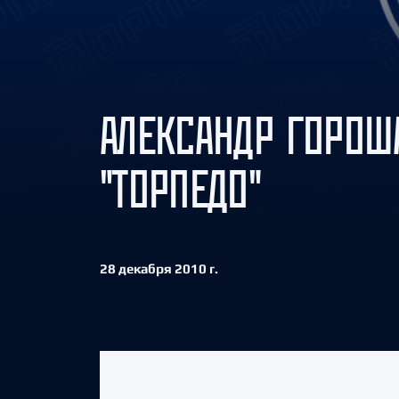
Локомотив
Северсталь
ЦСКА
Шанхайские Драконы
АЛЕКСАНДР ГОРОШ
"ТОРПЕДО"
28 декабря 2010 г.