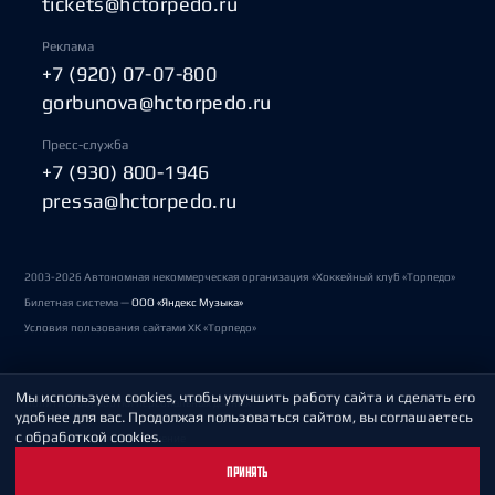
tickets@hctorpedo.ru
Реклама
+7 (920) 07-07-800
gorbunova@hctorpedo.ru
Пресс-служба
+7 (930) 800-1946
pressa@hctorpedo.ru
2003-2026 Автономная некоммерческая организация «Хоккейный клуб «Торпедо»
Билетная система —
ООО «Яндекс Музыка»
Условия пользования сайтами ХК «Торпедо»
Мы используем cookies, чтобы улучшить работу сайта и сделать его
Политика обработки персональных данных
удобнее для вас. Продолжая пользоваться сайтом, вы соглашаетесь
с обработкой cookies.
Пользовательское соглашение
ПРИНЯТЬ
Охрана труда