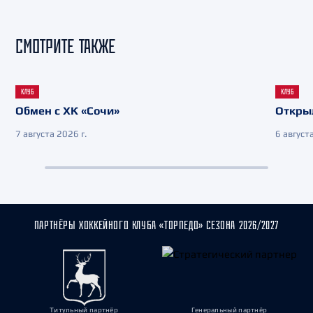
СМОТРИТЕ ТАКЖЕ
КЛУБ
КЛУБ
Обмен с ХК «Сочи»
Откры
7 августа 2026 г.
6 августа
ПАРТНЁРЫ ХОККЕЙНОГО КЛУБА «ТОРПЕДО» СЕЗОНА 2026/2027
Титульный партнёр
Генеральный партнёр