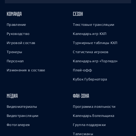
КОМАНДА
СЕЗОН
Правление
Текстовые трансляции
Руководство
Календарь игр КХЛ
Игровой состав
Турнирные таблицы КХЛ
Тренеры
Статистика игроков
Персонал
Календарь игр «Торпедо»
Изменения в составе
Плей-офф
Кубок Губернатора
МЕДИА
ФАН-ЗОНА
Видеоматериалы
Программа лояльности
Видеотрансляции
Календарь болельщика
Фотогалерея
Группа поддержки
Талисманы