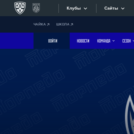
Клубы
Сайты
ЧАЙКА
ШКОЛА
Конференция «Запад»
Сайты
ВОЙТИ
НОВОСТИ
КОМАНДА
СЕЗОН
Дивизион Боброва
Лада
Видеотран
СКА
Хайлайты
Спартак
Торпедо
Текстовые
ХК Сочи
Интернет-
Дивизион Тарасова
Фотобанк
Динамо Мн
Динамо М
Приложе