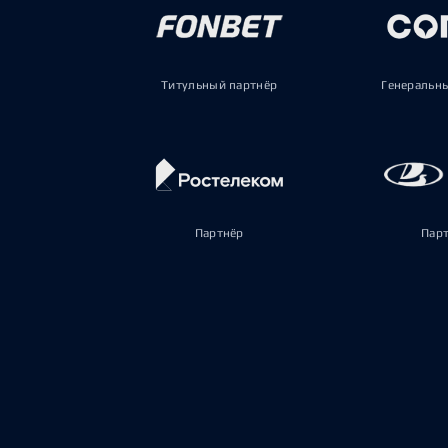
Титульный партнёр
Генеральн
Партнёр
Пар