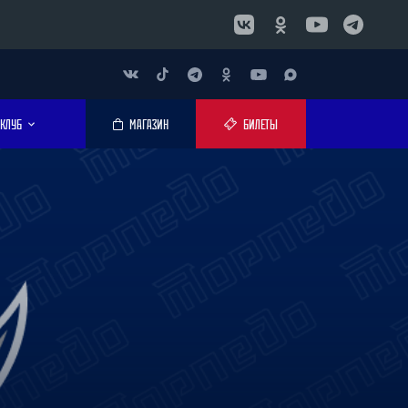
КЛУБ
МАГАЗИН
БИЛЕТЫ