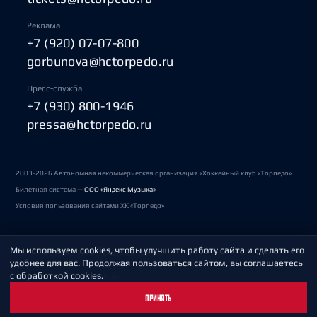
Реклама
+7 (920) 07-07-800
gorbunova@hctorpedo.ru
Пресс-служба
+7 (930) 800-1946
pressa@hctorpedo.ru
2003-2026 Автономная некоммерческая организация «Хоккейный клуб «Торпедо»
Билетная система —
ООО «Яндекс Музыка»
Условия пользования сайтами ХК «Торпедо»
Мы используем cookies, чтобы улучшить работу сайта и сделать его
Политика обработки персональных данных
удобнее для вас. Продолжая пользоваться сайтом, вы соглашаетесь
с обработкой cookies.
Пользовательское соглашение
ПРИНЯТЬ
Охрана труда