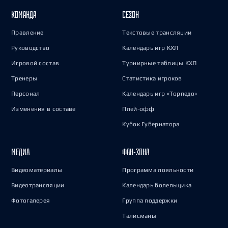
КОМАНДА
СЕЗОН
Правление
Текстовые трансляции
Руководство
Календарь игр КХЛ
Игровой состав
Турнирные таблицы КХЛ
Тренеры
Статистика игроков
Персонал
Календарь игр «Торпедо»
Изменения в составе
Плей-офф
Кубок Губернатора
МЕДИА
ФАН-ЗОНА
Видеоматериалы
Программа лояльности
Видеотрансляции
Календарь болельщика
Фотогалерея
Группа поддержки
Талисманы