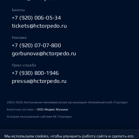
Билеты
+7 (920) 006-05-34
tickets@hctorpedo.ru
Реклама
+7 (920) 07-07-800
gorbunova@hctorpedo.ru
Пресс-служба
+7 (930) 800-1946
pressa@hctorpedo.ru
2003-2026 Автономная некоммерческая организация «Хоккейный клуб «Торпедо»
Билетная система —
ООО «Яндекс Музыка»
Условия пользования сайтами ХК «Торпедо»
Мы используем cookies, чтобы улучшить работу сайта и сделать его
Политика обработки персональных данных